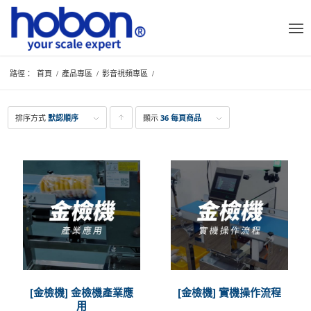
路徑：
首頁
/
產品專區
/
影音視頻專區
/
排序方式
默認順序
顯示
點
36 每頁商品
擊升
序顯
示產
品
[金檢機] 金檢機產業應
[金檢機] 實機操作流程
用