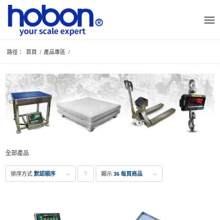
路徑：
首頁
/
產品專區
/
全部產品
排序方式
默認順序
顯示
點
36 每頁商品
擊升
序顯
示產