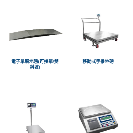
電子單層地磅(可接單/雙
移動式手推地磅
斜坡)