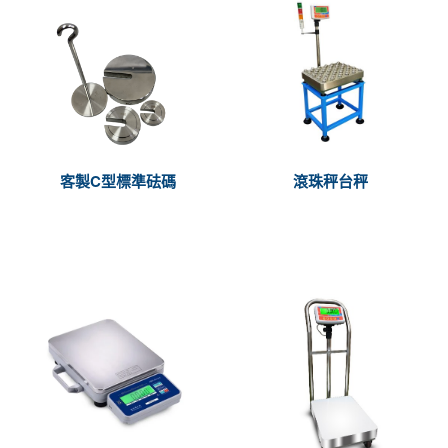
客製C型標準砝碼
滾珠秤台秤