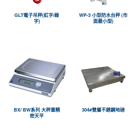
GLT電子吊秤(紅字/綠
WP-3 小型防水台秤 (市
字)
面最小型)
BX/ BW系列 大秤重精
304#雙層不銹鋼地磅
密天平