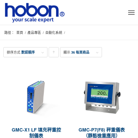
路徑：
首頁
/
產品專區
/
自動化系統
/
排序方式
默認順序
顯示
點
36 每頁商品
擊升
序顯
示產
品
GMC-X1 LF 填充秤重控
GMC-P7(F8) 秤重儀表
制儀表
（靜態檢重應用）