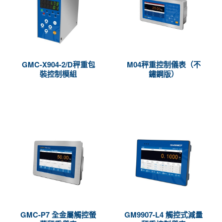
GMC-X904-2/D秤重包
M04秤重控制儀表（不
裝控制模組
鏽鋼版）
GMC-P7 全金屬觸控螢
GM9907-L4 觸控式減量