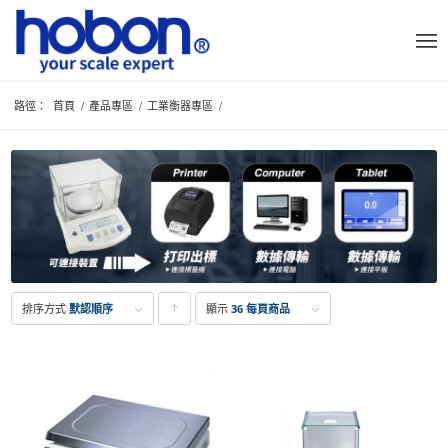
路徑：
首頁
/
產品專區
/
工業衡器專區
/
排序方式
默認順序
顯示
點
36 每頁商品
擊升
序顯
示產
品