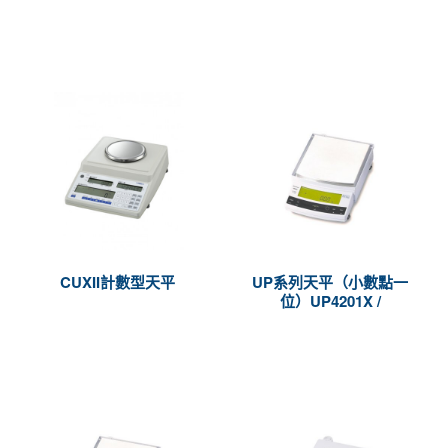
CUXII計數型天平
UP系列天平（小數點一
位）UP4201X /
UP4201Y / UP8201X /
UP8201Y