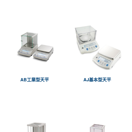
AB工業型天平
AJ基本型天平