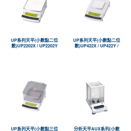
UP系列天平(小數點二位
UP系列天平(小數點二位
數)UP2202X / UP2202Y
數)UP422X / UP422Y /
/ UP4202X /UP4202Y /
UP822X / UP822Y
UP6202X /UP6202Y
UP系列天平(小數點三位
分析天平AUX系列(小數