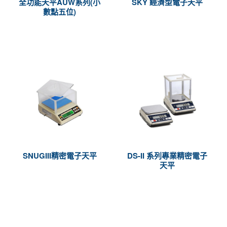
全功能天平AUW系列(小
SKY 經濟型電子天平
數點五位)
SNUGIII精密電子天平
DS-II 系列專業精密電子
天平