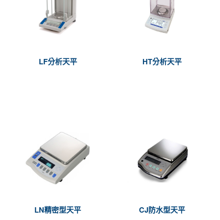
LF分析天平
HT分析天平
LN精密型天平
CJ防水型天平