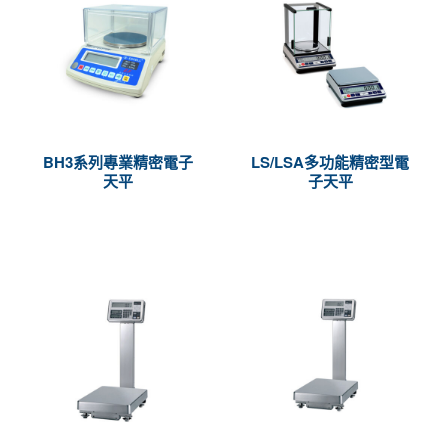
BH3系列專業精密電子
LS/LSA多功能精密型電
天平
子天平