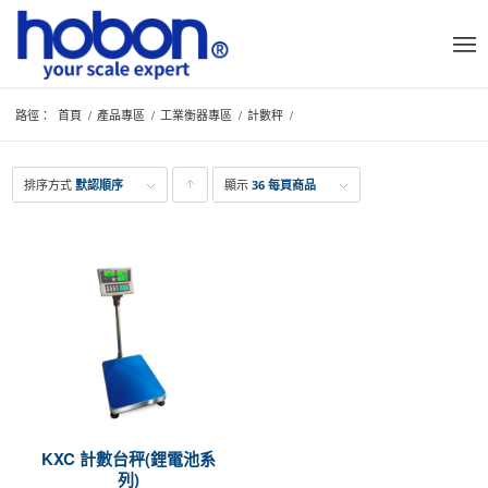
路徑：
首頁
/
產品專區
/
工業衡器專區
/
計數秤
/
排序方式
默認順序
顯示
點
36 每頁商品
擊升
序顯
示產
品
KXC 計數台秤(鋰電池系
列)