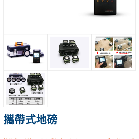
攜帶式地磅