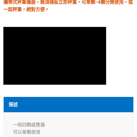
攜帶式秤重儀器，無須棧板立即秤重，可單顆~4顆分開使用，或
一起秤重，絕對方便。
描述
一組四顆感應器
可以單顆使用