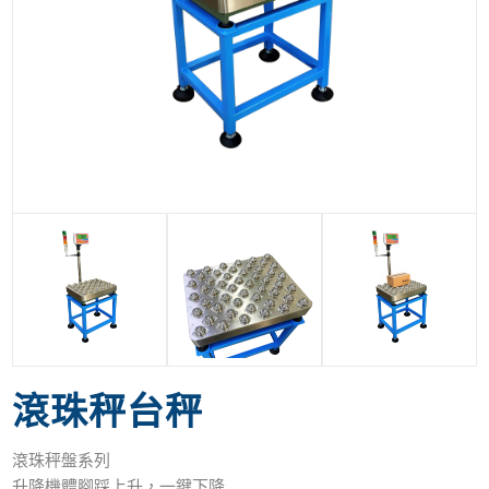
滾珠秤台秤
滾珠秤盤系列
升降機體腳踩上升，一鍵下降