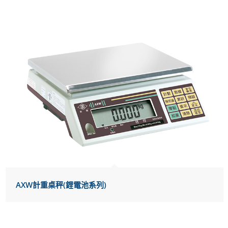
AXW計重桌秤(鋰電池系列)