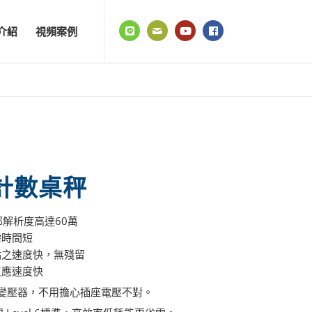
介紹
視頻案例
S 計數桌秤
內部解析度高達60萬
需時間短
零點之速度快，無殘留
反應速度快
 V的變壓器，不用擔心插座電壓不對。