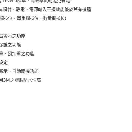
 Level 6標準，高效率低耗能更省電。
I)：抗幅射、靜電、電源輸入干擾效能優於舊有機種
欄-6位、單重欄-6位、數量欄-6位)
量警示之功能
保護之功能
重、預扣重之功能
設定
顯示、自動關機功能
用3M之膠貼防水性高