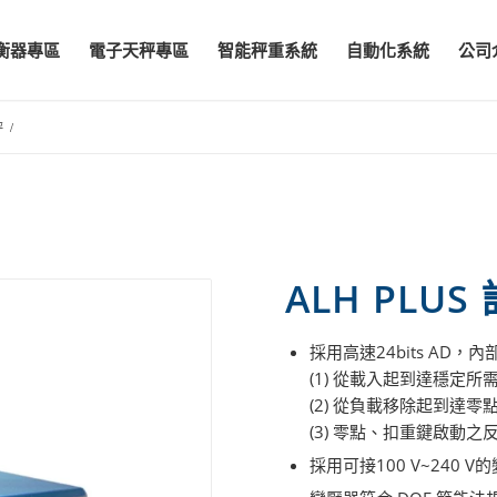
衡器專區
電子天秤專區
智能秤重系統
自動化系統
公司
秤
/
ALH PLU
採用高速24bits AD，
(1) 從載入起到達穩定所
(2) 從負載移除起到達
(3) 零點、扣重鍵啟動之
採用可接100 V~240