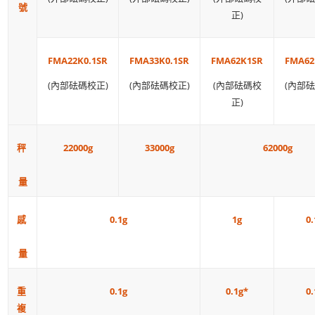
號
正)
FMA22K0.1SR
FMA33K0.1SR
FMA62K1SR
FMA62
(內部砝碼校正)
(內部砝碼校正)
(內部砝碼校
(內部砝
正)
秤
33000g
22000g
62000g
量
感
1g
0.
0.1g
量
重
0.1g
0.1g*
0.
複