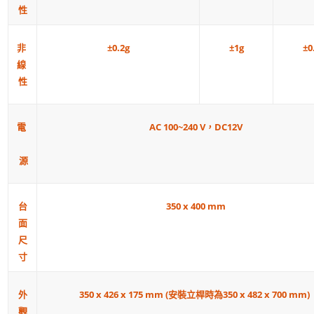
性
±1g
非
±0.2g
±0
線
性
AC 100~240 V，DC12V
電
源
台
350 x 400 mm
面
尺
寸
外
350 x 426 x 175 mm (安裝立桿時為350 x 482 x 700 mm)
觀