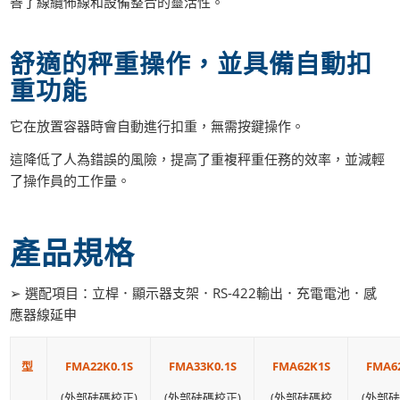
善了線纜佈線和設備整合的靈活性。
舒適的秤重操作，並具備自動扣
重功能
它在放置容器時會自動進行扣重，無需按鍵操作。
這降低了人為錯誤的風險，提高了重複秤重任務的效率，並減輕
了操作員的工作量。
產品規格
➢ 選配項目：立桿．顯示器支架．RS-422輸出．充電電池．感
應器線延申
FMA33K0.1S
FMA62K1S
FMA62
型
FMA22K0.1S
(外部砝碼校正)
(外部砝碼校
(外部砝
(外部砝碼校正)