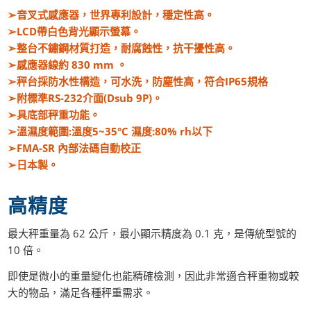
➢音叉式感應器，世界專利設計，穩定性高。
➢LCD帶白色背光顯示螢幕。
➢整台不鏽鋼材質打造，耐腐蝕性，抗干擾性高。
➢感應器線約 830 mm 。
➢秤台採防水性構造，可水洗，防塵性高，符合IP65規格
➢附標準RS-232介面(Dsub 9P)。
➢具底部秤重功能。
➢溫濕度範圍:溫度5~35°C 濕度:80% rh以下
➢FMA-SR 內部法碼自動校正
➢日本製。
高精度
最大秤重量為 62 公斤，最小顯示精度為 0.1 克，是傳統型號的
10 倍。
即使是微小的重量變化也能精確檢測，因此非常適合秤重物或較
大的物品，滿足各種秤重需求。