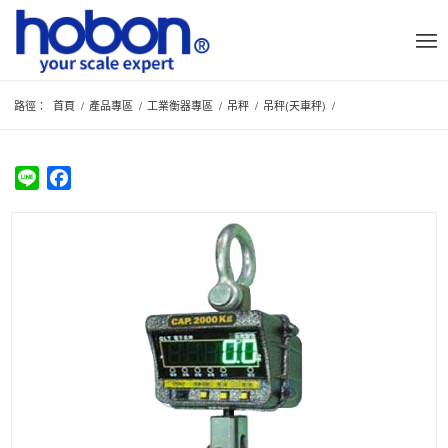
路徑：
首頁
/
產品專區
/
工業衡器專區
/
吊秤
/
吊秤(天車秤)
/
Line
Facebook