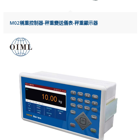
M02稱重控制器-秤重變送儀表-秤重顯示器