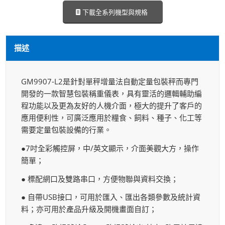
下載全系列機型與規格
描述
GM9907-L2是針對單秤增量法自動定量包裝秤而專門
開發的一款智慧包裝稱重儀表，具有靈活的邏輯輔助編
程功能以及更為友好的人機介面，極大的提升了客戶的
應用便利性，可廣泛應用於糧食、飼料、種子、化工等
需要定量包裝設備的行業。
●7吋全彩觸控屏，中/英文顯示，介面美觀大方，操作
簡單；
● 標配網口及雙路串口，方便物聯與資料交換；
● 自帶USB接口，可用於匯入、匯出各類參數及統計資
料；亦可用於產品升級及開機畫面自訂；