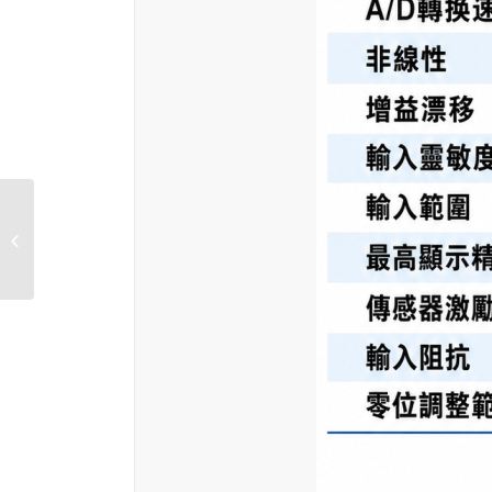
GM9907-LB 觸控式食材
秤重儀表