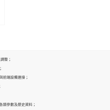
之調整；
；
便與前端設備連接；
；
出各類參數及歷史資料；