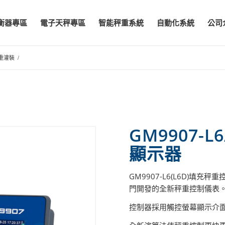
衡器專區
電子天秤專區
智能秤重系統
自動化系統
公司
重灌裝
/
GM9907-
顯示器
GM9907-L6(L6D)填
門開發的全新秤重控制儀表
控制器採用觸控螢幕顯示介