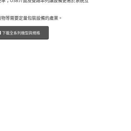
準；USB介面及雙路串列讓設備更易於系統互
穀物等需要定量包裝設備的產業。
下載全系列機型與規格