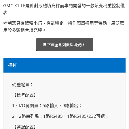
GMC-X1 LF是針對液體填充秤而專門開發的一款填充稱重控制儀
表。
控制器具有體積小巧、性能穩定、操作簡單適用等特點，廣泛應
用於多頭組合填充秤。
下載全系列機型與規格
描述
硬體配置：
【標準配置】
1、I/O開關量：5路輸入，9路輸出；
2、2路串列埠：1路RS485，1路RS485/232可選；
【選配配置】