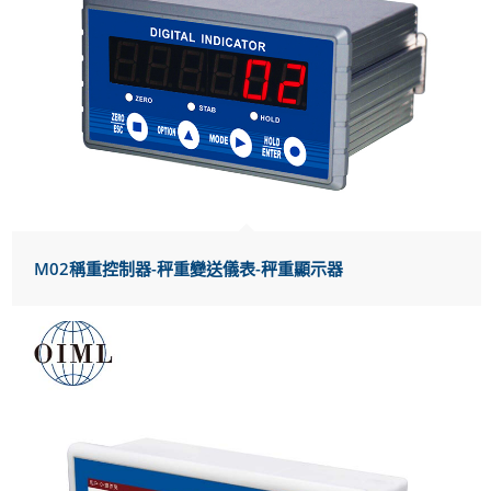
M02稱重控制器-秤重變送儀表-秤重顯示器