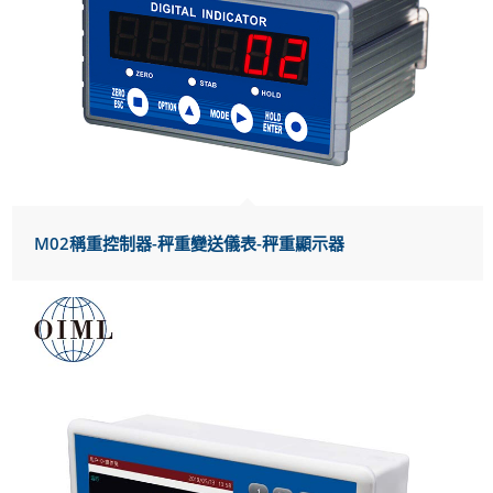
M02稱重控制器-秤重變送儀表-秤重顯示器