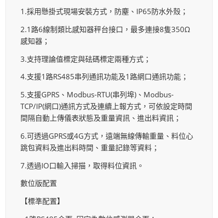
1.採用懸掛式現場安裝方式，防塵、IP65防水外殼；
2.1路6線制類比感知器秤台接口，最多連接8隻350Ω
感知器；
3.支持理論值標定與砝碼標定兩種方式；
4.支援1路RS485串列通訊功能及1路網口通訊功能；
5.支援GPRS、Modbus-RTU(串列埠)、Modbus-
TCP/IP(網口)通訊方式及連續上報方式，可依設定時間
間隔自動上傳儀表狀態及重量資訊、進出料資訊；
6.可透過GPRS或4G方式，遠端無線傳輸重量、料位心
跳包資料及進出料時間、重量記錄等資料；
7.透過IO口輸入掃描，取得料位資訊。
數位版配置
【標準配置】