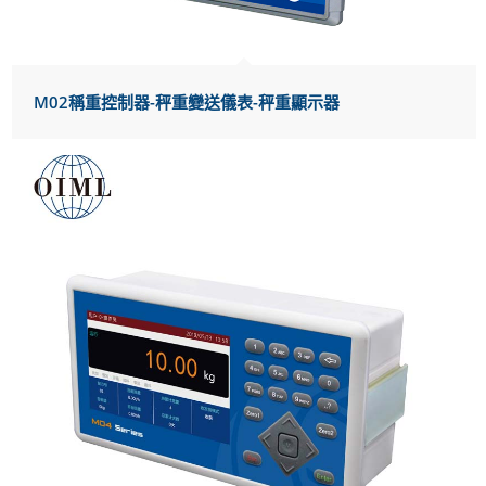
M02稱重控制器-秤重變送儀表-秤重顯示器