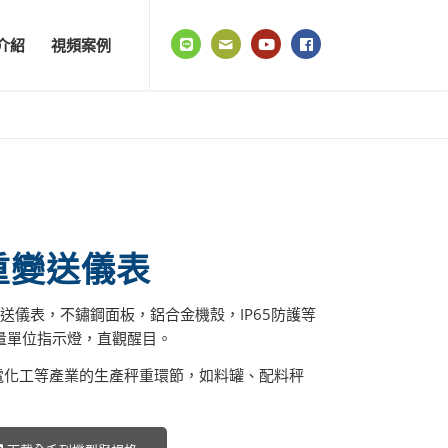
介紹
視頻案例
秤重變送儀表
變送儀表，不鏽鋼面板，鋁合金機殼，IP65防護等
量單位指示燈，直觀醒目。
電化工等產業的生產秤重環節，如料罐、配料秤