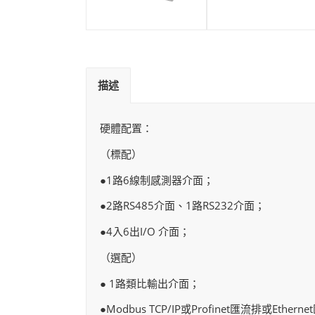
描述
硬體配置：
（標配）
●1路6線制感測器介面；
●2路RS485介面、1路RS232介面；
●4入6出I/O 介面；
（選配）
● 1路類比輸出介面；
●Modbus TCP/IP或Profinet匯流排或Ether