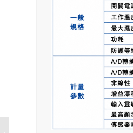
GMT-H2 秤重變送儀表