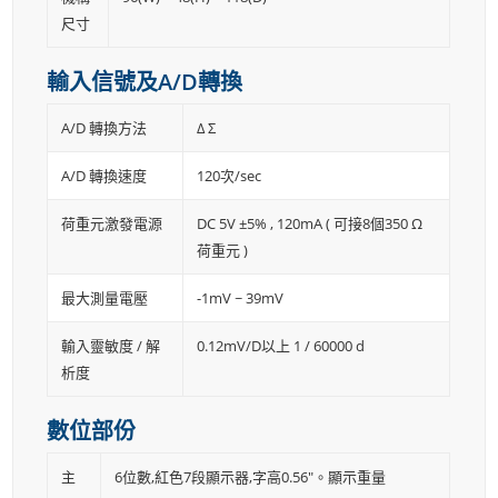
尺寸
輸入信號及A/D轉換
A/D 轉換方法
Δ Σ
A/D 轉換速度
120次/sec
荷重元激發電源
DC 5V ±5% , 120mA ( 可接8個350 Ω
荷重元 )
最大測量電壓
-1mV ~ 39mV
輸入靈敏度 / 解
0.12mV/D以上 1 / 60000 d
析度
數位部份
主
6位數,紅色7段顯示器,字高0.56″。顯示重量