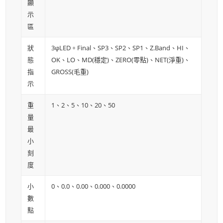
顯
示
區
狀
3φLED。Final、SP3、SP2、SP1、Z.Band、HI、
態
OK、LO、MD(穩定)、ZERO(零點)、NET(淨重)、
指
GROSS(毛重)
示
重
1、2、5、10、20、50
量
最
小
刻
度
小
0、0.0、0.00、0.000、0.0000
數
點