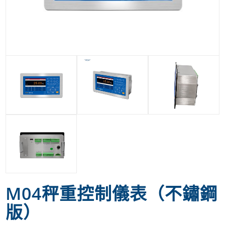
M04秤重控制儀表（不鏽鋼
版）