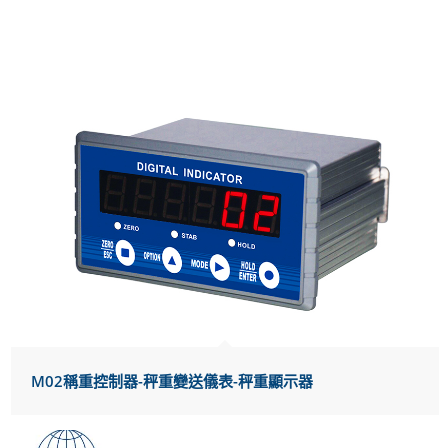
M02稱重控制器-秤重變送儀表-秤重顯示器