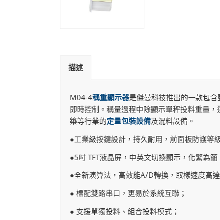
描述
M04-4
稱重顯示器
是傑曼科技推出的一款包含
即時控制。稱量過程中除顯示單秤投料重量，
築等行業的
定量包裝設備
及混料設備。
●
工業級按鍵設計，持久耐用，前面板防護等級I
●5吋 TFT液晶屏，中英文切換顯示，化繁為
●全新演算法，高效能A/D轉換，取樣速度高達9
● 標配雙路串口，更易於系統互聯；
● 支援單獨投料、組合投料模式；