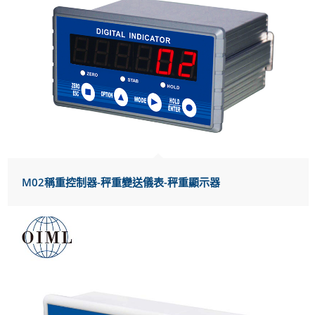
M02稱重控制器-秤重變送儀表-秤重顯示器