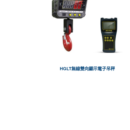
HGLT無線雙向顯示電子吊秤