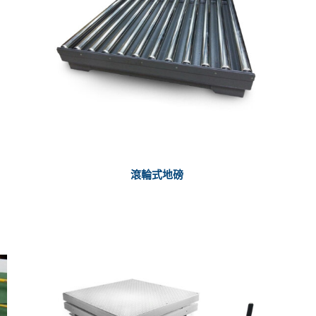
滾輪式地磅