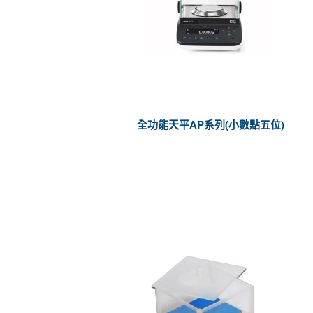
全功能天平AP系列(小數點五位)