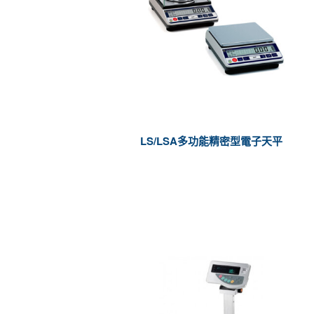
LS/LSA多功能精密型電子天平