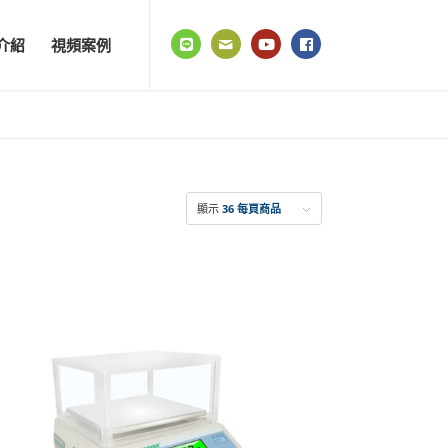
介紹
視頻案例
顯示
36 每頁商品