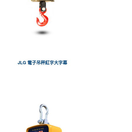
JLG 電子吊秤紅字大字幕