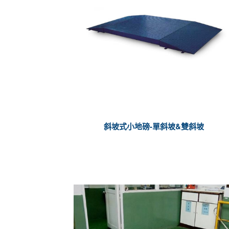
斜坡式小地磅-單斜坡&雙斜坡