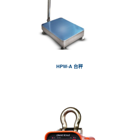
HPW-A 台秤